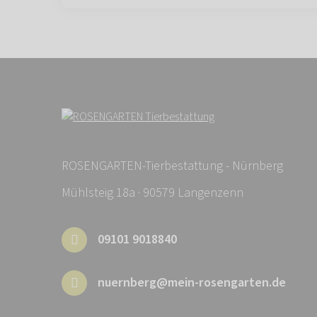
ROSENGARTEN-Tierbestattung - Nürnberg
Mühlsteig 18a · 90579 Langenzenn
09101 9018840
nuernberg@mein-rosengarten.de