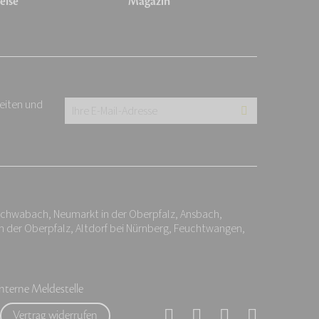
eise
Magazin
keiten und
Ihre
E-
Mail-
Adresse:
*
Schwabach, Neumarkt in der Oberpfalz, Ansbach,
n der Oberpfalz, Altdorf bei Nürnberg, Feuchtwangen,
Interne Meldestelle
Vertrag widerrufen