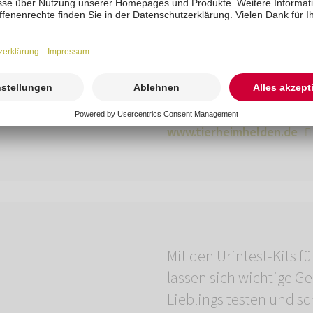
hat und die Vermittlun
unterstützt. Unsere Plat
kostenfrei, weder Tie
etwas bezahlen.
www.tierheimhelden.de
Mit den Urintest-Kits 
lassen sich wichtige G
Lieblings testen und 