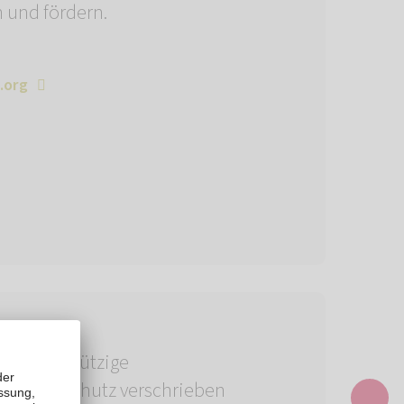
und fördern.
.org
ne gemeinnützige
 dem Tierschutz verschrieben