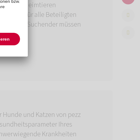
g von Tierheimtieren
tform ist für alle Beteiligten
rheim noch Suchender müssen
für Hunde und Katzen von pezz
esundheitsparameter Ihres
schwerwiegende Krankheiten