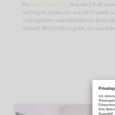
Als
Familienbetrieb
, dem der Erhalt uns
Pfote“ verankern wi
wichtig ist, setzen wir uns für Projekte
Nachhaltigkeitsgedanken und setzen ein 
und ergreifen innerbetriebliche Maßn
Umwelt. Mit Einführung der von uns en