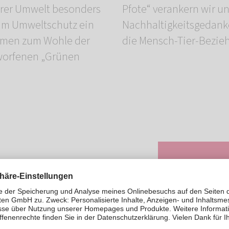
erer Umwelt besonders
r unseren umfassenden
 zum Umweltschutz ein
wichtiges Zeichen für
ahmen zum Wohle der
die Mensch-Tier-Bezie
tworfenen „Grünen