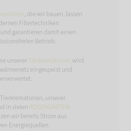
ematorien
, die wir bauen, lassen
dernen Filtertechniken
 und garantieren damit einen
ssionsfreien Betrieb.
me unserer
Tierkrematorien
wird
nwärmenetz eingespeist und
erverwertet.
 Tierkrematorien, unserer
nd in vielen
ROSENGARTEN-
zen wir bereits Strom aus
ven Energiequellen.