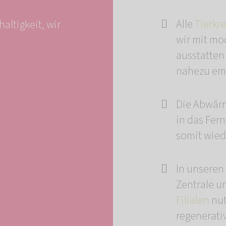
Alle
Tierkr
altigkeit, wir
wir mit mo
ausstatten
nahezu emi
Die Abwär
in das Fer
somit wied
In unseren
Zentrale u
Filialen
nut
regenerati