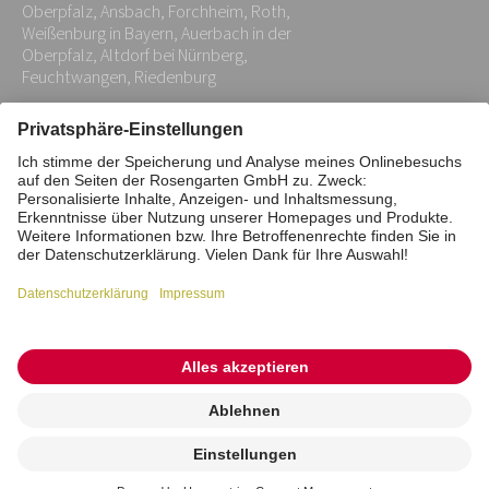
Oberpfalz, Ansbach, Forchheim, Roth,
Weißenburg in Bayern, Auerbach in der
Oberpfalz, Altdorf bei Nürnberg,
Feuchtwangen, Riedenburg
Impressum
Datenschutz
Stiftung
Interne Meldestelle
Zahlungsmittel
Vertrag widerrufen
Barrierefreiheitserklärung
Cookie/Tracking-Einstellungen
© 2026 ROSENGARTEN-Tierbestattung
Kremierung