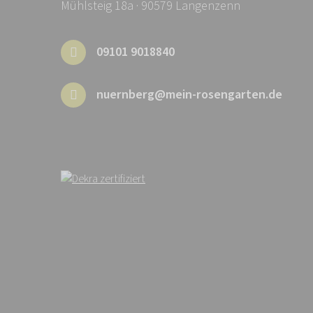
Mühlsteig 18a · 90579 Langenzenn
09101 9018840
nuernberg@mein-rosengarten.de