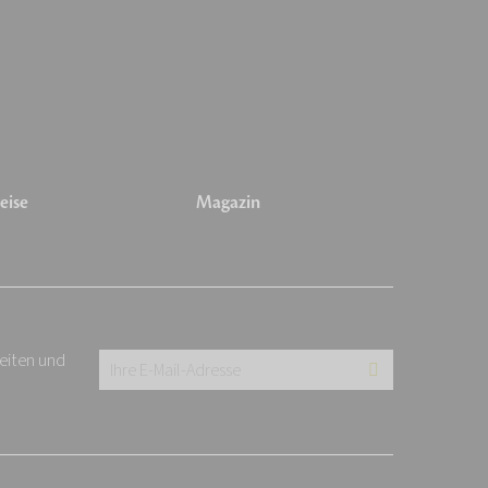
eise
Magazin
keiten und
Ihre
E-
Mail-
Adresse: