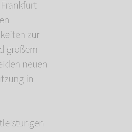
Frankfurt
den
keiten zur
und großem
eiden neuen
ützung in
tleistungen