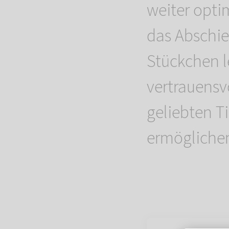
weiter opti
das Abschie
Stückchen le
vertrauensv
geliebten T
ermögliche