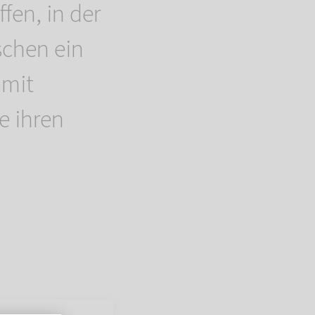
fen, in der
schen ein
omit
e ihren