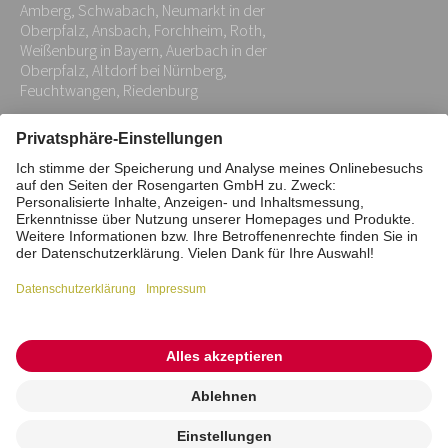
*
Amberg, Schwabach, Neumarkt in der
Oberpfalz, Ansbach, Forchheim, Roth,
Weißenburg in Bayern, Auerbach in der
Oberpfalz, Altdorf bei Nürnberg,
Feuchtwangen, Riedenburg
Impressum
Datenschutz
Stiftung
Interne Meldestelle
Zahlungsmittel
Vertrag widerrufen
Barrierefreiheitserklärung
Cookie/Tracking-Einstellungen
© 2026 ROSENGARTEN-Tierbestattung